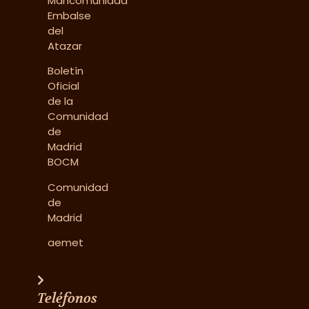
Mancomunidad
Embalse
del
Atazar
Boletín
Oficial
de la
Comunidad
de
Madrid
BOCM
Comunidad
de
Madrid
aemet
Teléfonos