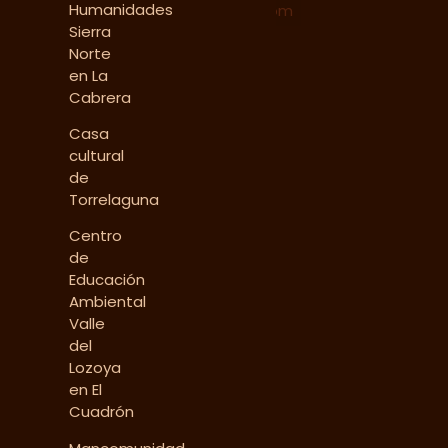
Humanidades
Tiempo3.com
Sierra
Norte
en La
Cabrera
Casa
cultural
de
Torrelaguna
Centro
de
Educación
Ambiental
Valle
del
Lozoya
en El
Cuadrón