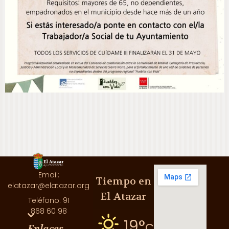
Email:
Tiempo en
elatazar@elatazar.org
El Atazar
Teléfono: 91
868 60 98
19°
C
Enlaces