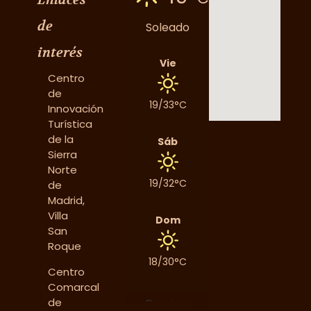
de
Soleado
interés
Vie
Centro
de
19/33°C
Innovación
Turística
de la
Sáb
Sierra
Norte
19/32°C
de
Madrid,
Villa
Dom
San
Roque
18/30°C
Centro
Comarcal
de
Data from