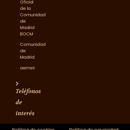
Oficial
de la
Comunidad
de
Madrid
BOCM
Comunidad
de
Madrid
aemet
Teléfonos
de
interés
Política de cookies
Política de privacidad