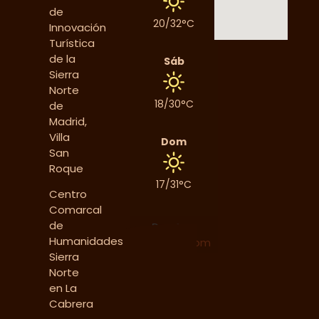
de
20/32°C
Innovación
Turística
de la
Sáb
Sierra
Norte
18/30°C
de
Madrid,
Villa
Dom
San
Roque
17/31°C
Centro
Comarcal
de
Data from
Humanidades
Tiempo3.com
Sierra
Norte
en La
Cabrera