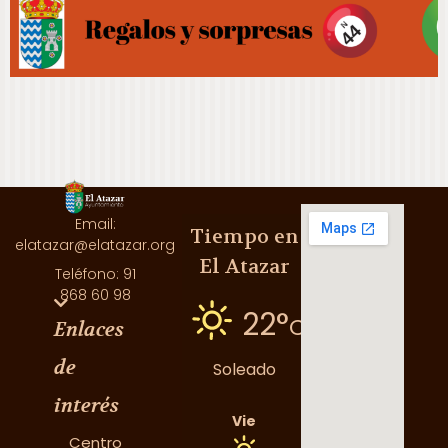
Email:
Tiempo en
elatazar@elatazar.org
El Atazar
Teléfono: 91
868 60 98
22°
C
Enlaces
de
Soleado
interés
Vie
Centro